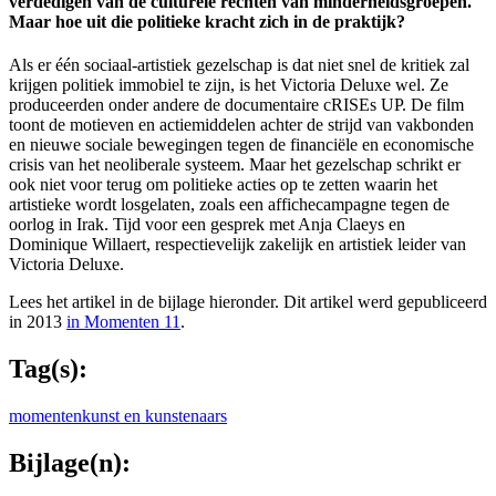
verdedigen van de culturele rechten van minderheidsgroepen.
Maar hoe uit die politieke kracht zich in de praktijk?
Als er één sociaal-artistiek gezelschap is dat niet snel de kritiek zal
krijgen politiek immobiel te zijn, is het Victoria Deluxe wel. Ze
produceerden onder andere de documentaire cRISEs UP. De film
toont de motieven en actiemiddelen achter de strijd van vakbonden
en nieuwe sociale bewegingen tegen de financiële en economische
crisis van het neoliberale systeem. Maar het gezelschap schrikt er
ook niet voor terug om politieke acties op te zetten waarin het
artistieke wordt losgelaten, zoals een affichecampagne tegen de
oorlog in Irak. Tijd voor een gesprek met Anja Claeys en
Dominique Willaert, respectievelijk zakelijk en artistiek leider van
Victoria Deluxe.
Lees het artikel in de bijlage hieronder. Dit artikel werd gepubliceerd
in 2013
in Momenten 11
.
Tag(s):
momenten
kunst en kunstenaars
Bijlage(n):